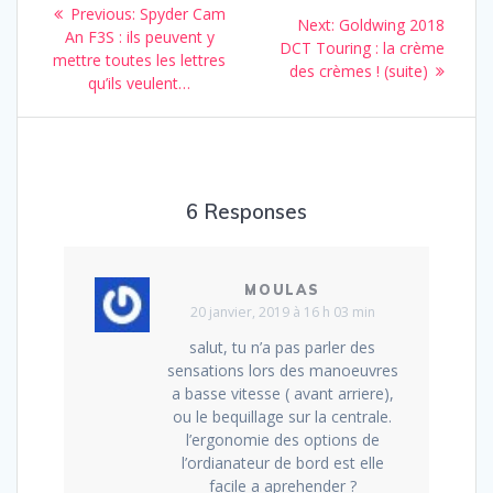
Navigation
Previous
Previous:
Spyder Cam
Next
Next:
Goldwing 2018
de
post:
An F3S : ils peuvent y
post:
DCT Touring : la crème
mettre toutes les lettres
des crèmes ! (suite)
l’article
qu’ils veulent…
6 Responses
MOULAS
20 janvier, 2019 à 16 h 03 min
salut, tu n’a pas parler des
sensations lors des manoeuvres
a basse vitesse ( avant arriere),
ou le bequillage sur la centrale.
l’ergonomie des options de
l’ordianateur de bord est elle
facile a aprehender ?