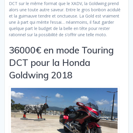
DCT sur le même format que le XADV, la Goldwing prend
alors une toute autre saveur. Entre le gros bonbon acidulé
et la guimauve tendre et onctueuse. La Gold est vraiment
une à part qui mérite l’essai… néanmoins, il faut garder
quelque part le budget de la belle en tête pour rester
rationnel sur la possibilité de s’offrir une telle moto.
36000€ en mode Touring
DCT pour la Honda
Goldwing 2018