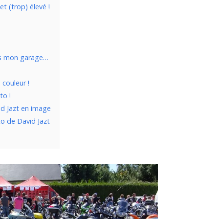
t (trop) élevé !
!
ans mon garage…
 couleur !
to !
id Jazt en image
o de David Jazt