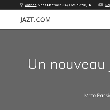
Skip
Antibes
, Alpes-Maritimes (06), Côte d'Azur, FR
Re
to
content
JAZT.COM
Un nouveau j
Moto Passio