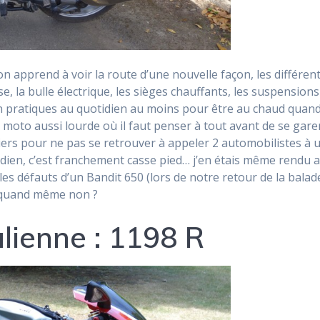
 on apprend à voir la route d’une nouvelle façon, les différe
sse, la bulle électrique, les sièges chauffants, les suspensio
ien pratiques au quotidien au moins pour être au chaud quand i
e moto aussi lourde où il faut penser à tout avant de se garer
viers pour ne pas se retrouver à appeler 2 automobilistes à 
uotidien, c’est franchement casse pied… j’en étais même rendu
 défauts d’un Bandit 650 (lors de notre retour de la balad
r quand même non ?
alienne : 1198 R