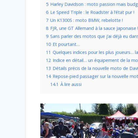
5
Harley Davidson : moto passion mais budge
6
Le Speed Triple : le Roadster à l’état pur !
7
Un K1300S : moto BMW, rebelotte !
8
FJR, une GT Allemand à la sauce Japonaise 
9
Sans parler des motos que j’ai déjà eu d
10
Et pourtant…
11
Quelques indices pour les plus joueurs… la
12
Indice en détail… un équipement de la mo
13
Détails précis de la nouvelle moto de Dav
14
Repose-pied passager sur la nouvelle mot
14.1
À lire aussi